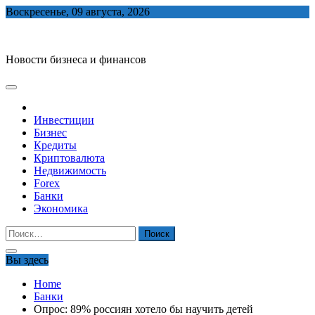
Skip
Воскресенье, 09 августа, 2026
to
biznes-depo.ru
content
Новости бизнеса и финансов
Инвестиции
Бизнес
Кредиты
Криптовалюта
Недвижимость
Forex
Банки
Экономика
Найти:
Вы здесь
Home
Банки
Опрос: 89% россиян хотело бы научить детей