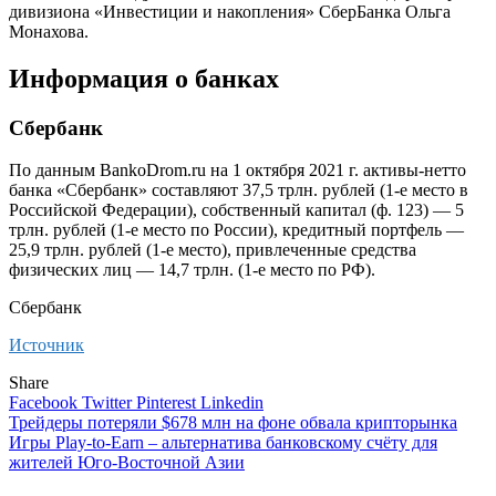
дивизиона «Инвестиции и накопления» СберБанка Ольга
Монахова.
Информация о банках
Сбербанк
По данным BankoDrom.ru на 1 октября 2021 г. активы-нетто
банка «Сбербанк» составляют 37,5 трлн. рублей (1-е место в
Российской Федерации), собственный капитал (ф. 123) — 5
трлн. рублей (1-е место по России), кредитный портфель —
25,9 трлн. рублей (1-е место), привлеченные средства
физических лиц — 14,7 трлн. (1-е место по РФ).
Сбербанк
Источник
Share
Facebook
Twitter
Pinterest
Linkedin
Навигация
Трейдеры потеряли $678 млн на фоне обвала крипторынка
Игры Play-to-Earn – альтернатива банковскому счёту для
по
жителей Юго-Восточной Азии
записям