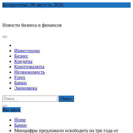
Skip
Воскресенье, 09 августа, 2026
to
biznes-depo.ru
content
Новости бизнеса и финансов
Инвестиции
Бизнес
Кредиты
Криптовалюта
Недвижимость
Forex
Банки
Экономика
Найти:
Вы здесь
Home
Банки
Минцифры предложило освободить на три года от