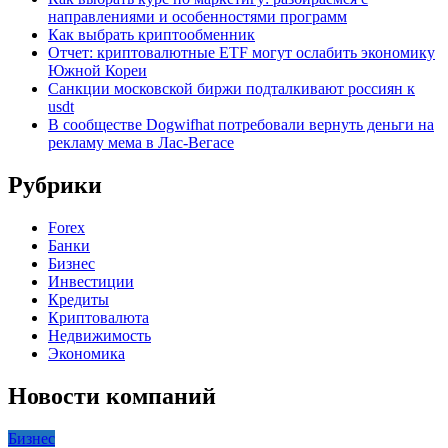
направлениями и особенностями программ
Как выбрать криптообменник
Отчет: криптовалютные ETF могут ослабить экономику
Южной Кореи
Санкции московской биржи подталкивают россиян к
usdt
В сообществе Dogwifhat потребовали вернуть деньги на
рекламу мема в Лас-Вегасе
Рубрики
Forex
Банки
Бизнес
Инвестиции
Кредиты
Криптовалюта
Недвижимость
Экономика
Новости компаний
Бизнес