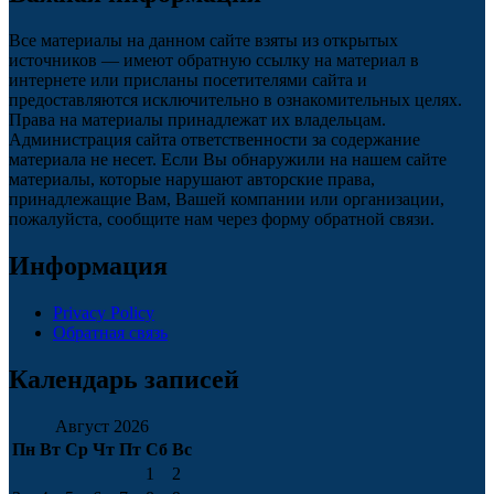
Все материалы на данном сайте взяты из открытых
источников — имеют обратную ссылку на материал в
интернете или присланы посетителями сайта и
предоставляются исключительно в ознакомительных целях.
Права на материалы принадлежат их владельцам.
Администрация сайта ответственности за содержание
материала не несет. Если Вы обнаружили на нашем сайте
материалы, которые нарушают авторские права,
принадлежащие Вам, Вашей компании или организации,
пожалуйста, сообщите нам через форму обратной связи.
Информация
Privacy Policy
Обратная связь
Календарь записей
Август 2026
Пн
Вт
Ср
Чт
Пт
Сб
Вс
1
2