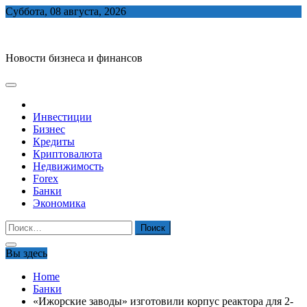
Skip
Суббота, 08 августа, 2026
to
biznes-depo.ru
content
Новости бизнеса и финансов
Инвестиции
Бизнес
Кредиты
Криптовалюта
Недвижимость
Forex
Банки
Экономика
Найти:
Вы здесь
Home
Банки
«Ижорские заводы» изготовили корпус реактора для 2-