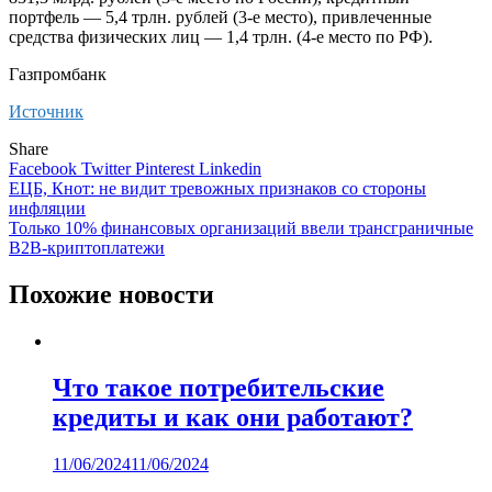
портфель — 5,4 трлн. рублей (3-е место), привлеченные
средства физических лиц — 1,4 трлн. (4-е место по РФ).
Газпромбанк
Источник
Share
Facebook
Twitter
Pinterest
Linkedin
Навигация
ЕЦБ, Кнот: не видит тревожных признаков со стороны
инфляции
по
Только 10% финансовых организаций ввели трансграничные
записям
B2B-криптоплатежи
Похожие новости
Что такое потребительские
кредиты и как они работают?
11/06/2024
11/06/2024