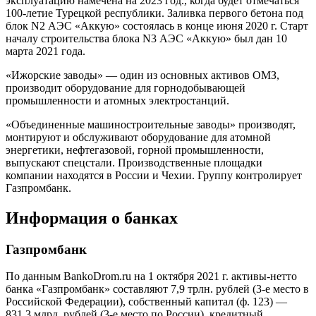
эксплуатацию намечена на 2023 год., когда будет отмечаться
100-летие Турецкой республики. Заливка первого бетона под
блок N2 АЭС «Аккую» состоялась в конце июня 2020 г. Старт
началу строительства блока N3 АЭС «Аккую» был дан 10
марта 2021 года.
«Ижорские заводы» — один из основных активов ОМЗ,
производит оборудование для горнодобывающей
промышленности и атомных электростанций.
«Объединенные машиностроительные заводы» производят,
монтируют и обслуживают оборудование для атомной
энергетики, нефтегазовой, горной промышленности,
выпускают спецстали. Производственные площадки
компании находятся в России и Чехии. Группу контролирует
Газпромбанк.
Информация о банках
Газпромбанк
По данным BankoDrom.ru на 1 октября 2021 г. активы-нетто
банка «Газпромбанк» составляют 7,9 трлн. рублей (3-е место в
Российской Федерации), собственный капитал (ф. 123) —
831,3 млрд. рублей (3-е место по России), кредитный