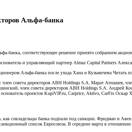
кторов Альфа-банка
фа-банка, соответствующее решение принято собранием акцион
снователь и управляющий партнер Almaz Capital Partners Алекс
ционером Альфа-банка после ухода Хана и Кузьмичева Читать п
 член совета директоров ABH Holdings S.A. Марат Атнашев, чле
инский, член совета директоров ABH Holdings S.A. Андрей Ко
, основатель проектов KupiVIP.ru, Carprice, Aktivo, CarFix Оск
о, как совладельцы банка подпали под санкции. Фридман и Авен 
санкционный список Евросоюза. В середине марта в отношении 