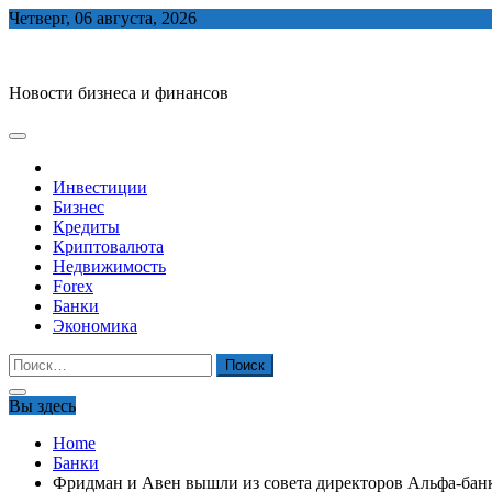
Skip
Четверг, 06 августа, 2026
to
biznes-depo.ru
content
Новости бизнеса и финансов
Инвестиции
Бизнес
Кредиты
Криптовалюта
Недвижимость
Forex
Банки
Экономика
Найти:
Вы здесь
Home
Банки
Фридман и Авен вышли из совета директоров Альфа-бан