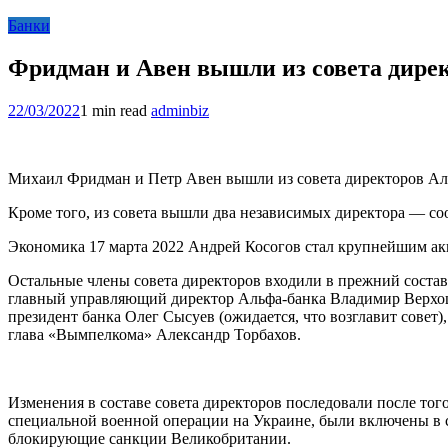
Банки
Фридман и Авен вышли из совета дире
22/03/2022
1 min read
adminbiz
Михаил Фридман и Петр Авен вышли из совета директоров Аль
Кроме того, из совета вышли два независимых директора — соо
Экономика 17 марта 2022 Андрей Косогов стал крупнейшим ак
Остальные члены совета директоров входили в прежний состав:
главный управляющий директор Альфа-банка Владимир Верхош
президент банка Олег Сысуев (ожидается, что возглавит совет)
глава «Вымпелкома» Александр Торбахов.
Изменения в составе совета директоров последовали после тог
специальной военной операции на Украине, были включены в 
блокирующие санкции Великобритании.