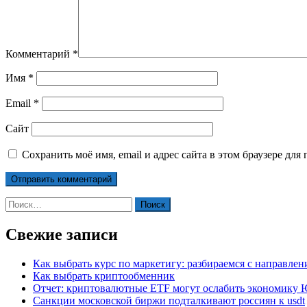
Комментарий
*
Имя
*
Email
*
Сайт
Сохранить моё имя, email и адрес сайта в этом браузере д
Найти:
Свежие записи
Как выбрать курс по маркетигу: разбираемся с направле
Как выбрать криптообменник
Отчет: криптовалютные ETF могут ослабить экономику
Санкции московской биржи подталкивают россиян к usdt