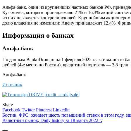
Альфа-банк, один из крупнейших частных банков РФ, принадл
Кузьмичёв, которым принадлежало 21% и 16,3% акций соответс
из них не является контролирующей. Крупнейшим акционером 
долю владения не изменили: Авену принадлежит 12,4%, Фридман
Информация о банках
Альфа-банк
По данным BankoDrom.ru на 1 февраля 2022 г. активы-нетто бан
рублей (4-е место по России), кредитный портфель — 3,8 трлн. 
Альфа-банк
Источник
Share
Facebook
Twitter
Pinterest
Linkedin
Навигация
Бостик, ФРС: ожидает шесть повышений ставок в этом году, ещ
Валютный рынок, Daily history за 18 марта 2022 г.
по