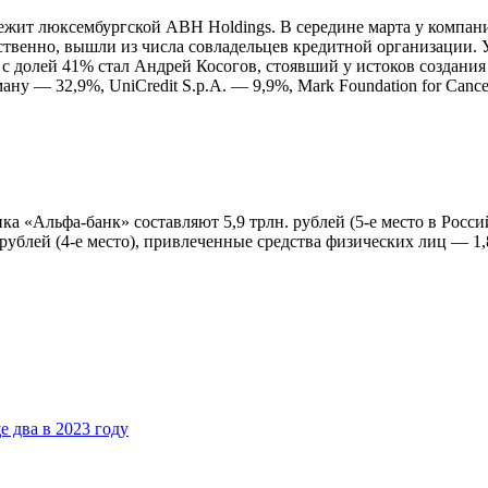
ежит люксембургской ABH Holdings. В середине марта у компани
твенно, вышли из числа совладельцев кредитной организации. 
с долей 41% стал Андрей Косогов, стоявший у истоков создани
у — 32,9%, UniCredit S.p.A. — 9,9%, Mark Foundation for Cance
ка «Альфа-банк» составляют 5,9 трлн. рублей (5-е место в Росс
рублей (4-е место), привлеченные средства физических лиц — 1,8
е два в 2023 году